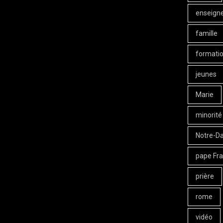
enseign
famille
formati
jeunes
Marie
minorité
Notre-D
pape Fra
prière
rome
vidéo