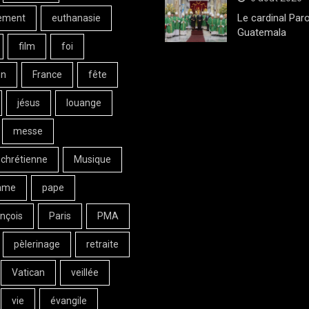
Le cardinal Paro
ement
euthanasie
Guatemala
film
foi
on
France
fête
jésus
louange
messe
 chrétienne
Musique
ame
pape
nçois
Paris
PMA
pèlerinage
retraite
Vatican
veillée
vie
évangile