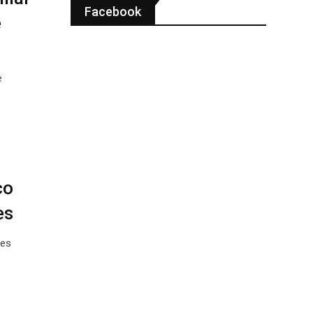
Facebook
e
e
co
es
des