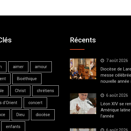
Clés
Récents
7 août 2026
n
aimer
amour
Diocèse de Lar
messe célébrée
ent
Bioéthique
nouvelle année 
le
Christ
chrétiens
6 août 2026
s d'Orient
concert
Léon XIV se ren
Amérique latine 
nce
Dieu
diocèse
l’année
enfants
6 août 2026