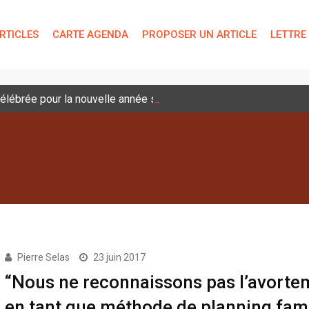
RTICLES
CARTE AGENDA
PROPOSER UN ARTICLE
LETTRE
lébrée pour la nouvelle année scolaire
Pierre Selas
23 juin 2017
“Nous ne reconnaissons pas l’avorte
en tant que méthode de planning fami