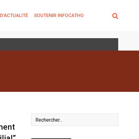
 D’ACTUALITÉ
SOUTENIR INFOCATHO
ment
lial”