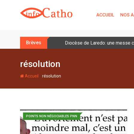
S
k
ACCUEIL
NOS A
i
p
t
o
Brèves
Diocèse de Laredo: une messe cé
c
o
n
résolution
t
e
-
Accueil
résolution
n
t
POINTS NON NÉGOCIABLES PNN