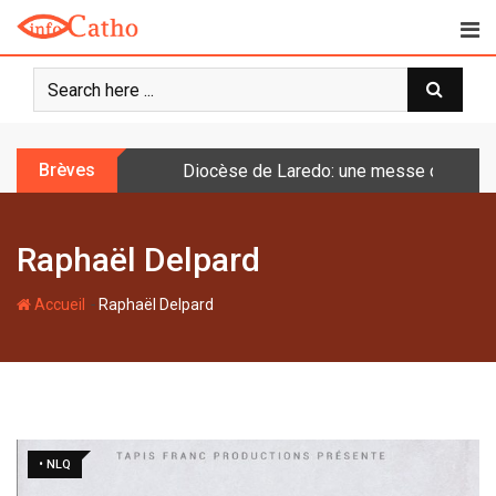
S
k
i
p
t
o
Brèves
Diocèse de Laredo: une messe célébrée 
c
o
n
Raphaël Delpard
t
e
-
n
Accueil
Raphaël Delpard
t
• NLQ