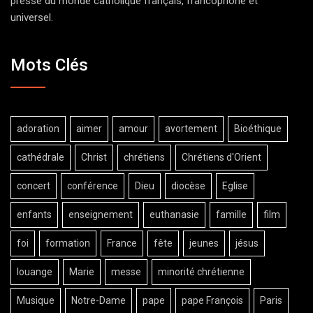
presse du monde catholique français, francophone et
universel.
Mots Clés
adoration
aimer
amour
avortement
Bioéthique
cathédrale
Christ
chrétiens
Chrétiens d'Orient
concert
conférence
Dieu
diocèse
Eglise
enfants
enseignement
euthanasie
famille
film
foi
formation
France
fête
jeunes
jésus
louange
Marie
messe
minorité chrétienne
Musique
Notre-Dame
pape
pape François
Paris