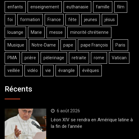
enfants
enseignement
euthanasie
famille
film
foi
formation
France
fête
jeunes
jésus
louange
Marie
messe
minorité chrétienne
Musique
Notre-Dame
pape
pape François
Paris
PMA
prière
pèlerinage
retraite
rome
Vatican
veillée
vidéo
vie
évangile
évêques
Récents
6 août 2026
Léon XIV se rendra en Amérique latine à
la fin de l’année