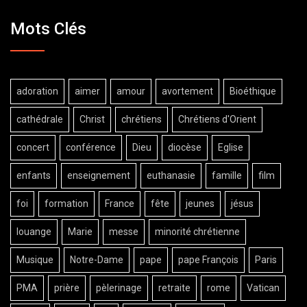
Mots Clés
adoration
aimer
amour
avortement
Bioéthique
cathédrale
Christ
chrétiens
Chrétiens d'Orient
concert
conférence
Dieu
diocèse
Eglise
enfants
enseignement
euthanasie
famille
film
foi
formation
France
fête
jeunes
jésus
louange
Marie
messe
minorité chrétienne
Musique
Notre-Dame
pape
pape François
Paris
PMA
prière
pèlerinage
retraite
rome
Vatican