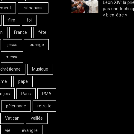
Léon XIV: la pri
ement
euthanasie
pas une techni
« bien-être »
film
foi
on
France
fête
jésus
louange
messe
 chrétienne
Musique
ame
pape
nçois
Paris
PMA
pèlerinage
retraite
Vatican
veillée
vie
évangile