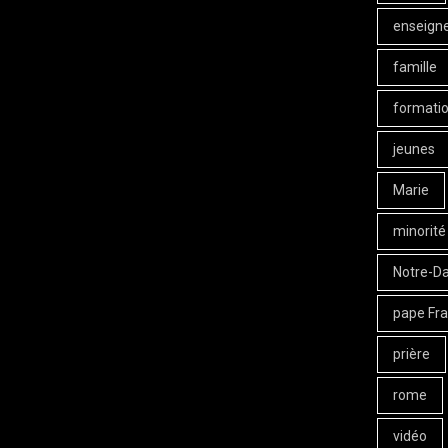
enseign
famille
formati
jeunes
Marie
minorité
Notre-D
pape Fra
prière
rome
vidéo