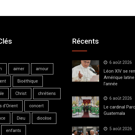
Clés
Récents
6 août 2026
n
aimer
amour
Léon XIV se ren
Amérique latine 
ent
Bioéthique
l’année
le
Christ
chrétiens
6 août 2026
s d'Orient
concert
Le cardinal Paro
Guatemala
nce
Dieu
diocèse
5 août 2026
enfants