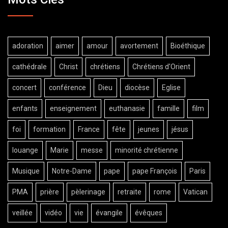
adoration
aimer
amour
avortement
Bioéthique
cathédrale
Christ
chrétiens
Chrétiens d'Orient
concert
conférence
Dieu
diocèse
Eglise
enfants
enseignement
euthanasie
famille
film
foi
formation
France
fête
jeunes
jésus
louange
Marie
messe
minorité chrétienne
Musique
Notre-Dame
pape
pape François
Paris
PMA
prière
pèlerinage
retraite
rome
Vatican
veillée
vidéo
vie
évangile
évêques