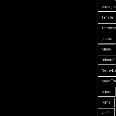
enseign
famille
formati
jeunes
Marie
minorité
Notre-D
pape Fra
prière
rome
vidéo