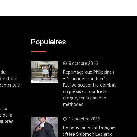
Populaires
8 octobre 2016
 du
Reportage aux Philippines
oté d’une
– “Guérir et non tuer” :
ndamentale
l’Eglise soutient le combat
du président contre la
drogue, mais pas ses
méthodes
ré à
 de la
12 octobre 2016
 auprès
Un nouveau saint français
: frère Salomon Leclercq