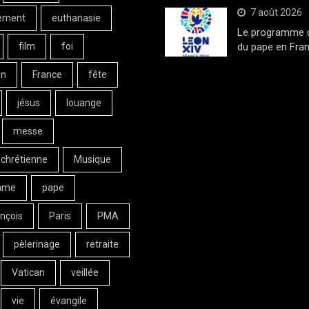
7 août 2026
ement
euthanasie
Le programme de
film
foi
du pape en Fran
on
France
fête
jésus
louange
messe
 chrétienne
Musique
ame
pape
nçois
Paris
PMA
pèlerinage
retraite
Vatican
veillée
vie
évangile