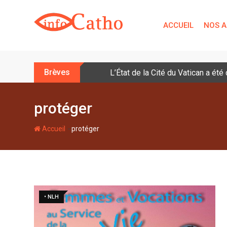
S
k
ACCUEIL
NOS A
i
p
t
o
Brèves
L’État de la Cité du Vatican a ét
c
o
n
protéger
t
e
-
Accueil
protéger
n
t
• NLH