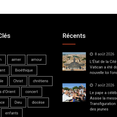
Clés
Récents
8 août 2026
n
aimer
amour
L’État de la Cité
Vatican a été d
ent
Bioéthique
nouvelle loi fo
le
Christ
chrétiens
7 août 2026
s d'Orient
concert
Le pape a céléb
Assise la messe
nce
Dieu
diocèse
Transfiguration
des jeunes
enfants