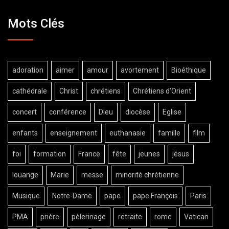
Mots Clés
adoration
aimer
amour
avortement
Bioéthique
cathédrale
Christ
chrétiens
Chrétiens d'Orient
concert
conférence
Dieu
diocèse
Eglise
enfants
enseignement
euthanasie
famille
film
foi
formation
France
fête
jeunes
jésus
louange
Marie
messe
minorité chrétienne
Musique
Notre-Dame
pape
pape François
Paris
PMA
prière
pèlerinage
retraite
rome
Vatican