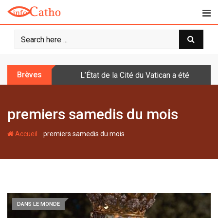
S
k
i
p
t
o
Brèves
L’État de la Cité du Vatican a été doté d
c
o
n
premiers samedis du mois
t
e
-
n
Accueil
premiers samedis du mois
t
DANS LE MONDE