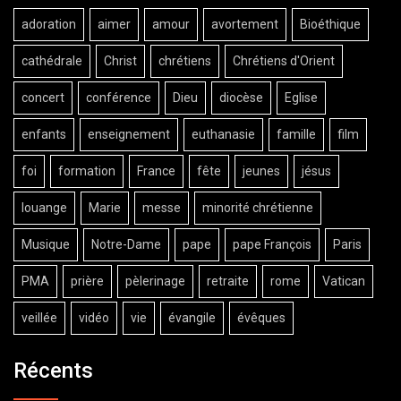
adoration
aimer
amour
avortement
Bioéthique
cathédrale
Christ
chrétiens
Chrétiens d'Orient
concert
conférence
Dieu
diocèse
Eglise
enfants
enseignement
euthanasie
famille
film
foi
formation
France
fête
jeunes
jésus
louange
Marie
messe
minorité chrétienne
Musique
Notre-Dame
pape
pape François
Paris
PMA
prière
pèlerinage
retraite
rome
Vatican
veillée
vidéo
vie
évangile
évêques
Récents