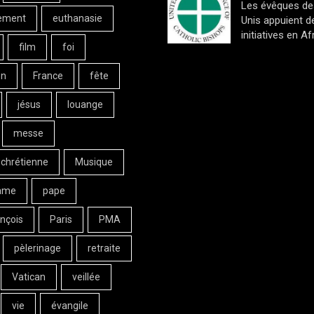
Les évêques de
ement
euthanasie
Unis appuient d
initiatives en Af
film
foi
on
France
fête
jésus
louange
messe
 chrétienne
Musique
ame
pape
nçois
Paris
PMA
pèlerinage
retraite
Vatican
veillée
vie
évangile