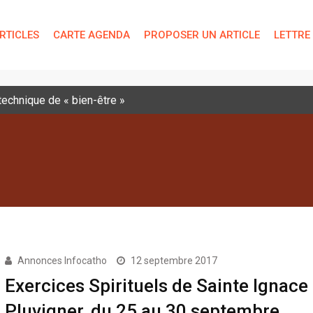
RTICLES
CARTE AGENDA
PROPOSER UN ARTICLE
LETTRE
 technique de « bien-être »
Annonces Infocatho
12 septembre 2017
Exercices Spirituels de Sainte Ignace
Pluvigner, du 25 au 30 septembre