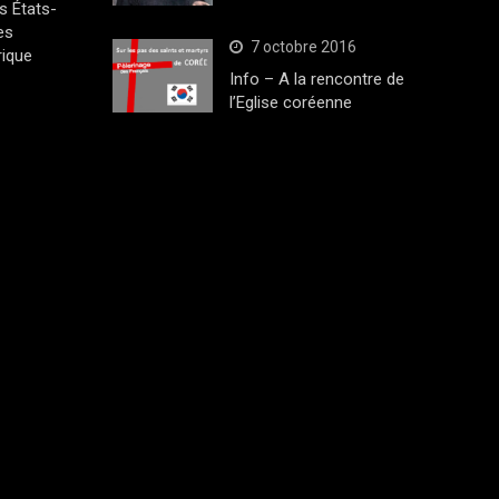
s États-
es
7 octobre 2016
rique
Info – A la rencontre de
l’Eglise coréenne