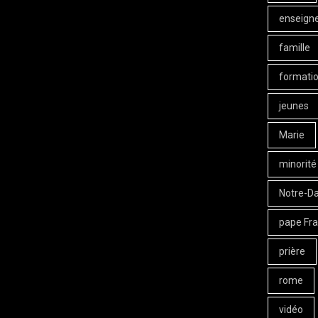
enseign
famille
formati
jeunes
Marie
minorité
Notre-D
pape Fra
prière
rome
vidéo