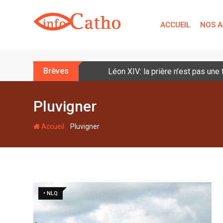
S
k
ACCUEIL
NOS A
i
p
t
o
Brèves
Léon XIV: la prière n’est pas une
c
o
n
Pluvigner
t
e
-
Accueil
Pluvigner
n
t
• NLQ