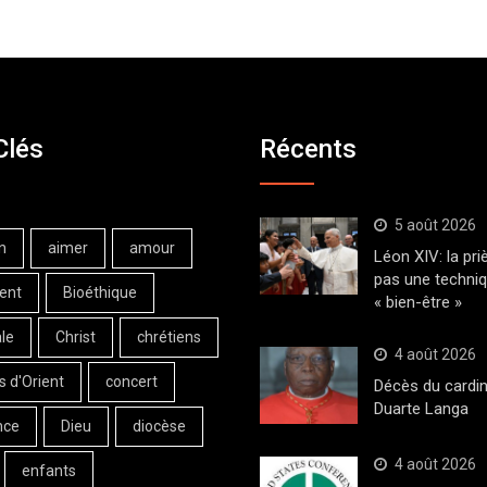
Clés
Récents
5 août 2026
n
aimer
amour
Léon XIV: la pri
pas une techni
ent
Bioéthique
« bien-être »
le
Christ
chrétiens
4 août 2026
s d'Orient
concert
Décès du cardin
Duarte Langa
nce
Dieu
diocèse
4 août 2026
enfants