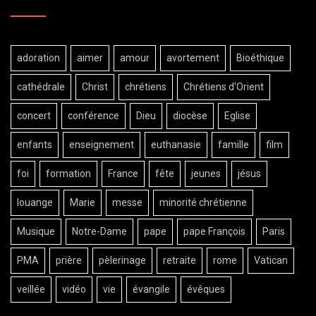
adoration
aimer
amour
avortement
Bioéthique
cathédrale
Christ
chrétiens
Chrétiens d'Orient
concert
conférence
Dieu
diocèse
Eglise
enfants
enseignement
euthanasie
famille
film
foi
formation
France
fête
jeunes
jésus
louange
Marie
messe
minorité chrétienne
Musique
Notre-Dame
pape
pape François
Paris
PMA
prière
pèlerinage
retraite
rome
Vatican
veillée
vidéo
vie
évangile
évêques