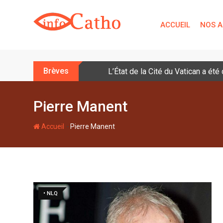
S
k
ACCUEIL
NOS A
i
p
t
o
Brèves
L’État de la Cité du Vatican a ét
c
o
n
Pierre Manent
t
e
-
Accueil
Pierre Manent
n
t
• NLQ