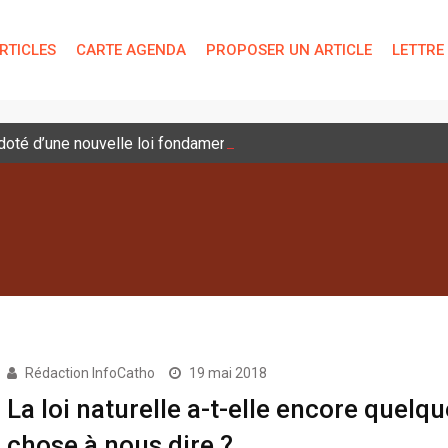
RTICLES
CARTE AGENDA
PROPOSER UN ARTICLE
LETTRE
é doté d’une nouvelle loi fondamentale
Rédaction InfoCatho
19 mai 2018
La loi naturelle a-t-elle encore quelqu
chose à nous dire ?