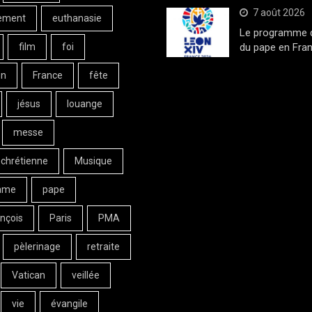
7 août 2026
ement
euthanasie
Le programme de
film
foi
du pape en Fran
on
France
fête
jésus
louange
messe
 chrétienne
Musique
ame
pape
nçois
Paris
PMA
pèlerinage
retraite
Vatican
veillée
vie
évangile