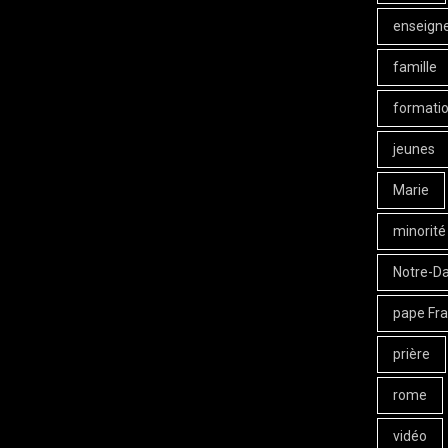
enseign
famille
formati
jeunes
Marie
minorité
Notre-D
pape Fra
prière
rome
vidéo