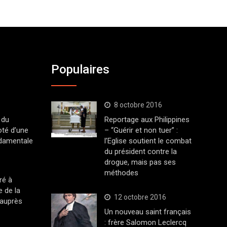
Populaires
8 octobre 2016
 du
Reportage aux Philippines
oté d’une
– “Guérir et non tuer” :
ndamentale
l’Eglise soutient le combat
du président contre la
drogue, mais pas ses
méthodes
ré à
 de la
12 octobre 2016
 auprès
Un nouveau saint français
: frère Salomon Leclercq