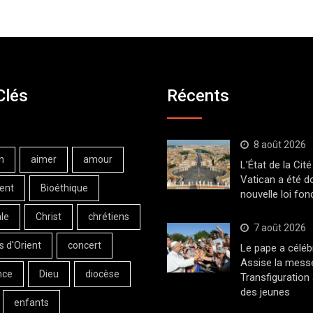
Clés
Récents
8 août 2026
n
aimer
amour
L’État de la Cité
Vatican a été d
ent
Bioéthique
nouvelle loi fo
le
Christ
chrétiens
7 août 2026
s d'Orient
concert
Le pape a céléb
Assise la messe
nce
Dieu
diocèse
Transfiguration
des jeunes
enfants