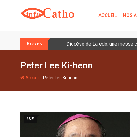
S
k
ACCUEIL
NOS A
i
p
t
o
Brèves
Diocèse de Laredo: une messe cé
c
o
n
Peter Lee Ki-heon
t
e
-
Accueil
Peter Lee Ki-heon
n
t
ASIE