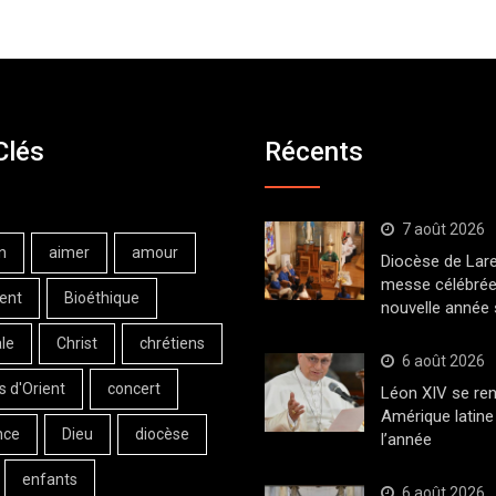
Clés
Récents
7 août 2026
n
aimer
amour
Diocèse de Lar
messe célébrée
ent
Bioéthique
nouvelle année 
le
Christ
chrétiens
6 août 2026
s d'Orient
concert
Léon XIV se ren
Amérique latine 
nce
Dieu
diocèse
l’année
enfants
6 août 2026