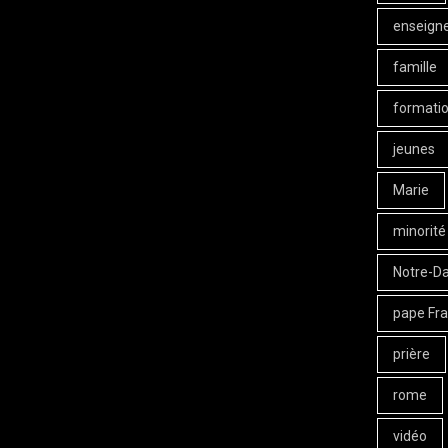
enseign
famille
formati
jeunes
Marie
minorité
Notre-D
pape Fra
prière
rome
vidéo