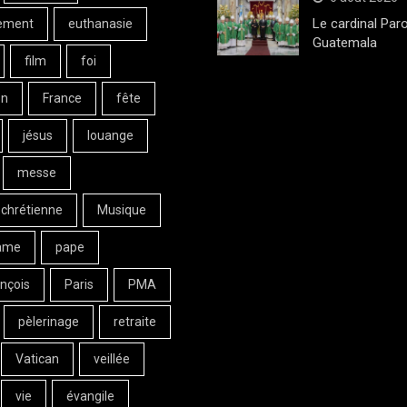
Le cardinal Paro
ement
euthanasie
Guatemala
film
foi
on
France
fête
jésus
louange
messe
 chrétienne
Musique
ame
pape
nçois
Paris
PMA
pèlerinage
retraite
Vatican
veillée
vie
évangile