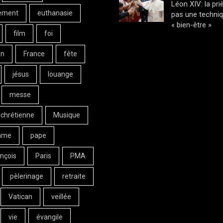
Léon XIV: la pri
ement
euthanasie
pas une techni
« bien-être »
film
foi
on
France
fête
jésus
louange
messe
 chrétienne
Musique
ame
pape
nçois
Paris
PMA
pèlerinage
retraite
Vatican
veillée
vie
évangile