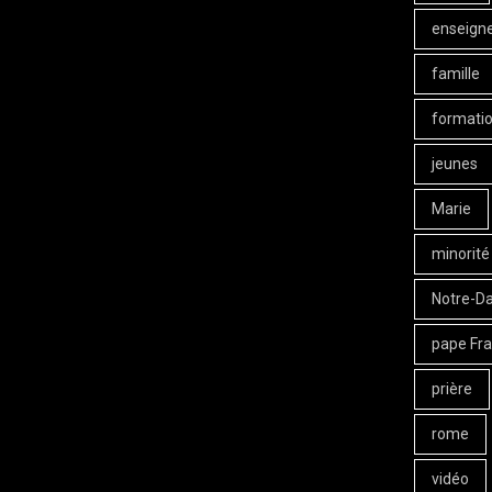
enseign
famille
formati
jeunes
Marie
minorité
Notre-D
pape Fra
prière
rome
vidéo