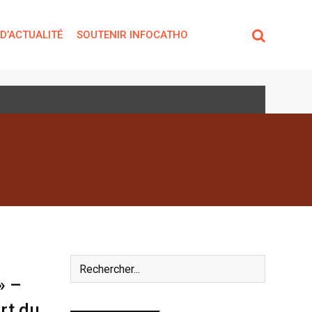
 D’ACTUALITÉ
SOUTENIR INFOCATHO
» –
rt du