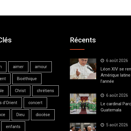
Clés
Récents
6 août 2026
n
aimer
amour
Léon XIV se ren
Amérique latine 
ent
Bioéthique
l’année
le
Christ
chrétiens
6 août 2026
s d'Orient
concert
Le cardinal Paro
Guatemala
nce
Dieu
diocèse
5 août 2026
enfants