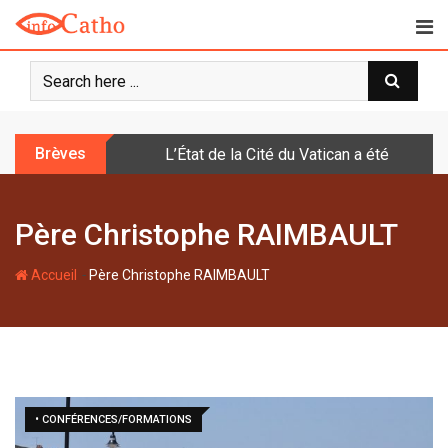
S
k
i
p
t
o
Brèves
L’État de la Cité du Vatican a été doté d
c
o
n
Père Christophe RAIMBAULT
t
e
-
n
Accueil
Père Christophe RAIMBAULT
t
• CONFÉRENCES/FORMATIONS