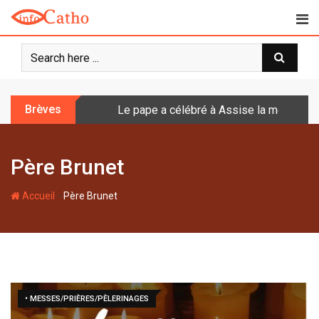
S
k
i
p
t
o
Brèves
Le pape a célébré à Assise la messe de 
c
o
n
Père Brunet
t
e
-
n
Accueil
Père Brunet
t
• MESSES/PRIÈRES/PÈLERINAGES