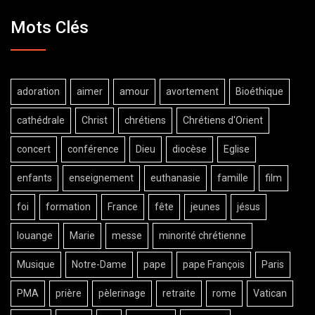
Mots Clés
adoration
aimer
amour
avortement
Bioéthique
cathédrale
Christ
chrétiens
Chrétiens d'Orient
concert
conférence
Dieu
diocèse
Eglise
enfants
enseignement
euthanasie
famille
film
foi
formation
France
fête
jeunes
jésus
louange
Marie
messe
minorité chrétienne
Musique
Notre-Dame
pape
pape François
Paris
PMA
prière
pèlerinage
retraite
rome
Vatican