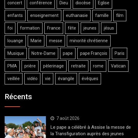
concert
conférence
Dieu
diocèse
Eglise
enfants
enseignement
euthanasie
famille
film
foi
formation
France
fête
jeunes
jésus
louange
Marie
messe
minorité chrétienne
Musique
Notre-Dame
pape
pape François
Paris
PMA
prière
pèlerinage
retraite
rome
Vatican
veillée
vidéo
vie
évangile
évêques
Récents
7 août 2026
Le pape a célébré à Assise la messe de
la Transfiguration auprès des jeunes