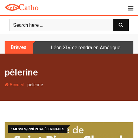
S
k
i
p
t
o
Brèves
Léon XIV se rendra en Amérique latine à l
c
o
n
pèlerine
t
e
-
n
Accueil
pèlerine
t
• MESSES/PRIÈRES/PÈLERINAGES