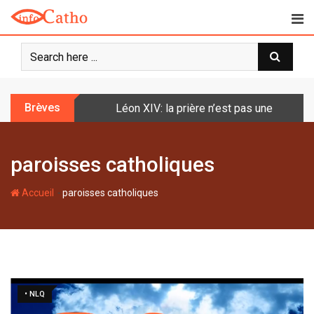
S
k
i
p
t
o
Brèves
Léon XIV: la prière n’est pas une techniq
c
o
n
paroisses catholiques
t
e
-
n
Accueil
paroisses catholiques
t
• NLQ