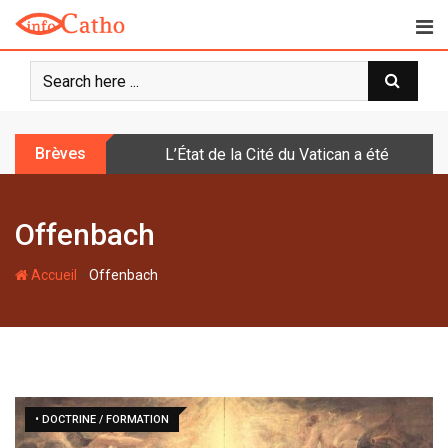
S
k
i
p
t
o
Brèves
L’État de la Cité du Vatican a été doté d
c
o
n
Offenbach
t
e
-
n
Accueil
Offenbach
t
• DOCTRINE / FORMATION