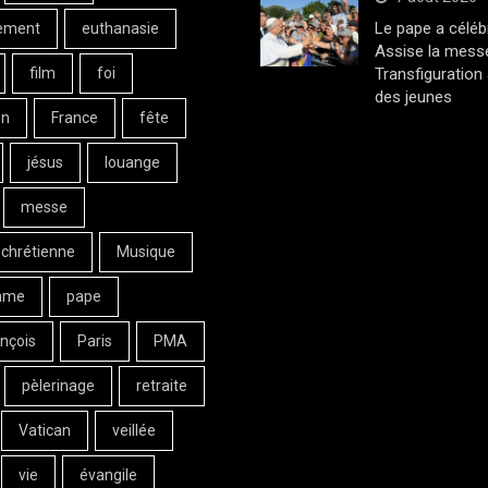
Le pape a céléb
ement
euthanasie
Assise la messe
film
foi
Transfiguration
des jeunes
on
France
fête
jésus
louange
messe
 chrétienne
Musique
ame
pape
nçois
Paris
PMA
pèlerinage
retraite
Vatican
veillée
vie
évangile