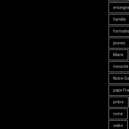
enseign
famille
formati
jeunes
Marie
minorité
Notre-D
pape Fra
prière
rome
vidéo