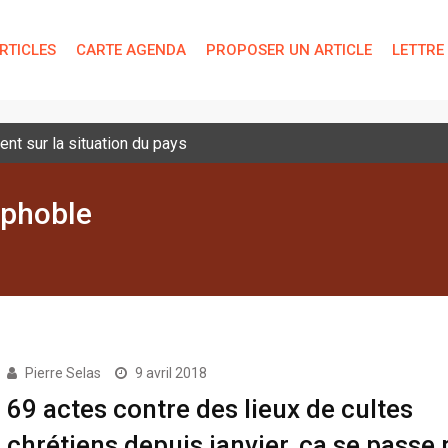
RTICLES
CARTE AGENDA
PROPOSER UN ARTICLE
LETTRE
nt sur la situation du pays
ophoble
Pierre Selas
9 avril 2018
69 actes contre des lieux de cultes
chrétiens depuis janvier, ça se passe 