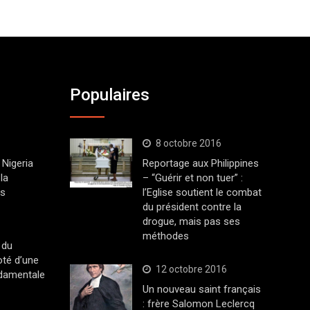
Populaires
8 octobre 2016
Nigeria
Reportage aux Philippines
la
– “Guérir et non tuer” :
ys
l’Eglise soutient le combat
du président contre la
drogue, mais pas ses
méthodes
 du
oté d’une
12 octobre 2016
ndamentale
Un nouveau saint français
: frère Salomon Leclercq