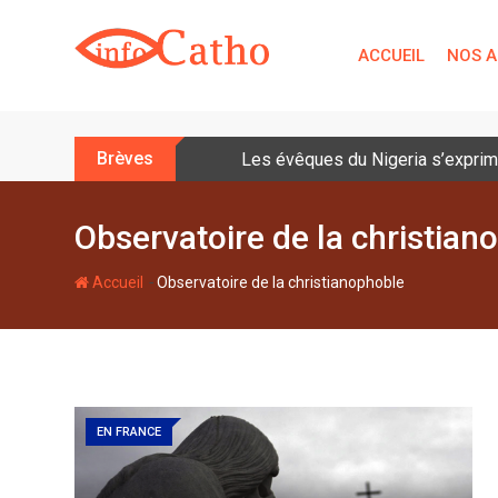
S
k
ACCUEIL
NOS A
i
p
t
o
Brèves
Les évêques du Nigeria s’exprime
c
o
n
Observatoire de la christian
t
e
-
Accueil
Observatoire de la christianophoble
n
t
EN FRANCE