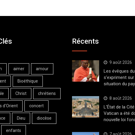
Clés
Récents
9 août 2026
n
aimer
amour
Les évêques du 
s’expriment sur 
ent
Bioéthique
situation du pa
le
Christ
chrétiens
8 août 2026
s d'Orient
concert
L’État de la Cité
Vatican a été d
nce
Dieu
diocèse
nouvelle loi fo
enfants
7 août 2026