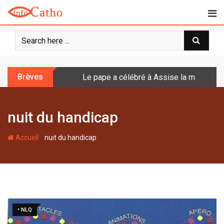
S
k
i
p
t
o
Brèves
Le pape a célébré à Assise la messe de 
c
o
n
nuit du handicap
t
e
-
n
Accueil
nuit du handicap
t
• NLQ