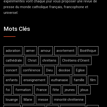
expérimentés vont chaque jour vous proposer une revue de
presse du monde catholique français, francophone et
universel.
Mots Clés
adoration
aimer
amour
avortement
Bioéthique
cathédrale
Christ
chrétiens
Chrétiens d'Orient
concert
conférence
Dieu
diocèse
Eglise
enfants
enseignement
euthanasie
famille
film
foi
formation
France
fête
jeunes
jésus
louange
Marie
messe
minorité chrétienne