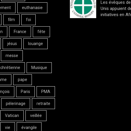
Les évêques de
ement
euthanasie
Unis appuient d
initiatives en Af
film
foi
on
France
fête
jésus
louange
messe
 chrétienne
Musique
ame
pape
nçois
Paris
PMA
pèlerinage
retraite
Vatican
veillée
vie
évangile