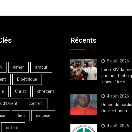
Clés
Récents
5 août 2026
n
aimer
amour
Léon XIV: la pri
pas une techni
ent
Bioéthique
« bien-être »
le
Christ
chrétiens
4 août 2026
s d'Orient
concert
Décès du cardin
Duarte Langa
nce
Dieu
diocèse
4 août 2026
enfants