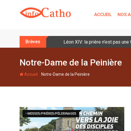
S
k
ACCUEIL
NOS A
i
p
t
o
Brèves
Léon XIV: la prière n’est pas une
c
o
n
Notre-Dame de la Peinière
t
e
-
Accueil
Notre-Dame de la Peinière
n
t
• MESSES/PRIÈRES/PÈLERINAGES