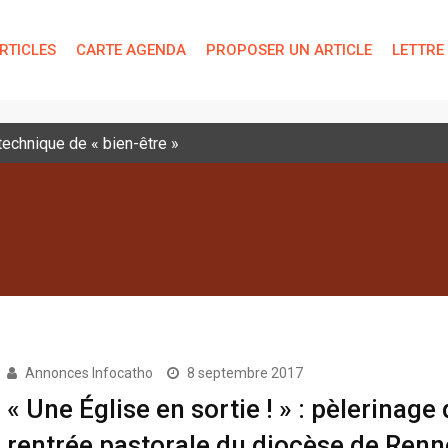
RTICLES
CARTE AGENDA
PROPOSER UN ARTICLE
LETTRE
 technique de « bien-être »
Annonces Infocatho
8 septembre 2017
« Une Église en sortie ! » : pèlerinage
rentrée pastorale du diocèse de Renn