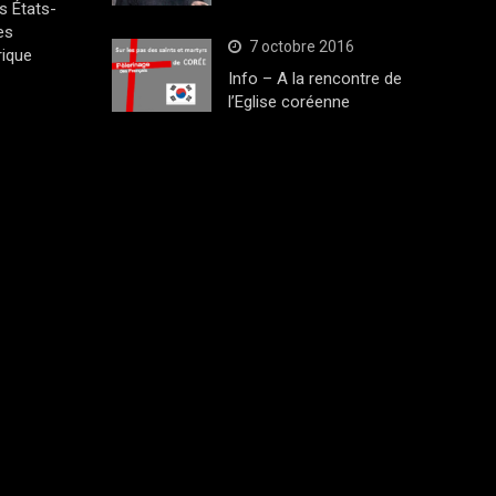
s États-
es
7 octobre 2016
rique
Info – A la rencontre de
l’Eglise coréenne