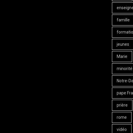
enseign
famille
formati
jeunes
Marie
minorité
Notre-D
pape Fra
prière
rome
vidéo