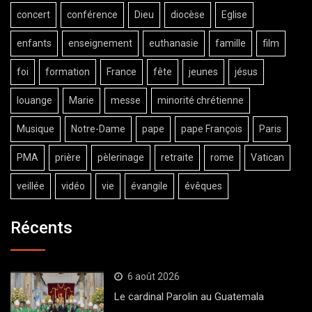
concert
conférence
Dieu
diocèse
Eglise
enfants
enseignement
euthanasie
famille
film
foi
formation
France
fête
jeunes
jésus
louange
Marie
messe
minorité chrétienne
Musique
Notre-Dame
pape
pape François
Paris
PMA
prière
pèlerinage
retraite
rome
Vatican
veillée
vidéo
vie
évangile
évêques
Récents
6 août 2026
Le cardinal Parolin au Guatemala