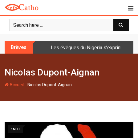
S
k
i
p
t
o
Brèves
Les évêques du Nigeria s’expriment sur 
c
o
n
Nicolas Dupont-Aignan
t
e
-
n
Accueil
Nicolas Dupont-Aignan
t
• NLH