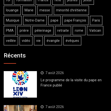
foi
formation
France
fête
jeunes
jésus
louange
Marie
messe
minorité chrétienne
Musique
Notre-Dame
pape
pape François
Paris
PMA
prière
pèlerinage
retraite
rome
Vatican
veillée
vidéo
vie
évangile
évêques
Récents
7 août 2026
Le programme de la visite du pape en
France publié
7 août 2026