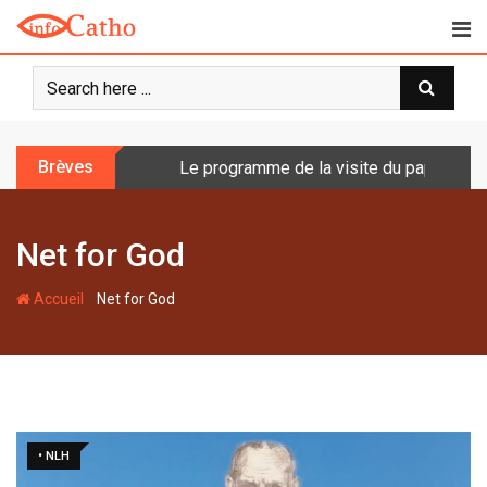
S
k
i
p
t
o
Brèves
Le programme de la visite du pape en Fr
c
o
n
Net for God
t
e
-
n
Accueil
Net for God
t
• NLH