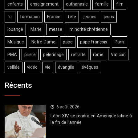
enfants
enseignement
euthanasie
famille
film
foi
formation
France
fête
jeunes
jésus
louange
Marie
messe
minorité chrétienne
Musique
Notre-Dame
pape
pape François
Paris
PMA
prière
pèlerinage
retraite
rome
Vatican
veillée
vidéo
vie
évangile
évêques
Récents
6 août 2026
Léon XIV se rendra en Amérique latine à
la fin de l’année