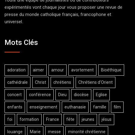
Toute une équipe de journalistes ou de contributeurs
expérimentés vont chaque jour vous proposer une revue de
presse du monde catholique français, francophone et
universel.
Mots Clés
adoration
aimer
amour
avortement
Bioéthique
cathédrale
Christ
chrétiens
Chrétiens d'Orient
concert
conférence
Dieu
diocèse
Eglise
enfants
enseignement
euthanasie
famille
film
foi
formation
France
fête
jeunes
jésus
louange
Marie
messe
minorité chrétienne