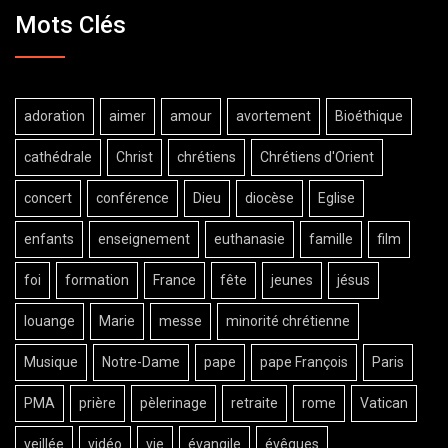
Mots Clés
adoration
aimer
amour
avortement
Bioéthique
cathédrale
Christ
chrétiens
Chrétiens d'Orient
concert
conférence
Dieu
diocèse
Eglise
enfants
enseignement
euthanasie
famille
film
foi
formation
France
fête
jeunes
jésus
louange
Marie
messe
minorité chrétienne
Musique
Notre-Dame
pape
pape François
Paris
PMA
prière
pèlerinage
retraite
rome
Vatican
veillée
vidéo
vie
évangile
évêques