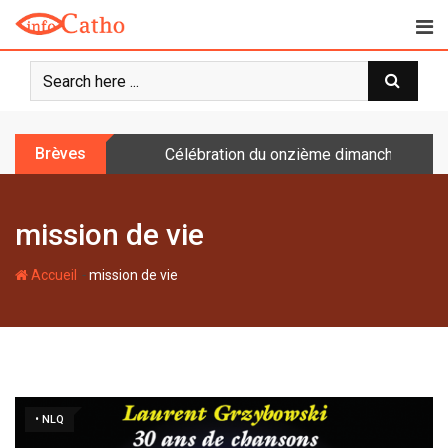
S
k
i
p
t
o
Brèves
Célébration du onzième dimanche après 
c
o
n
mission de vie
t
e
-
n
Accueil
mission de vie
t
• NLQ