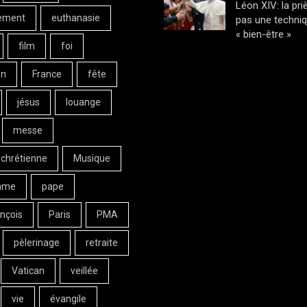
Léon XIV: la pri
ement
euthanasie
pas une techni
« bien-être »
film
foi
on
France
fête
jésus
louange
messe
 chrétienne
Musique
ame
pape
nçois
Paris
PMA
pèlerinage
retraite
Vatican
veillée
vie
évangile