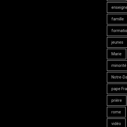
enseign
famille
formati
jeunes
Marie
minorité
Notre-D
pape Fra
prière
rome
vidéo