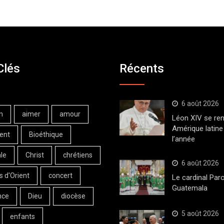
Clés
Récents
6 août 2026
n
aimer
amour
Léon XIV se ren
Amérique latine 
ent
Bioéthique
l’année
le
Christ
chrétiens
6 août 2026
s d'Orient
concert
Le cardinal Paro
Guatemala
nce
Dieu
diocèse
5 août 2026
enfants