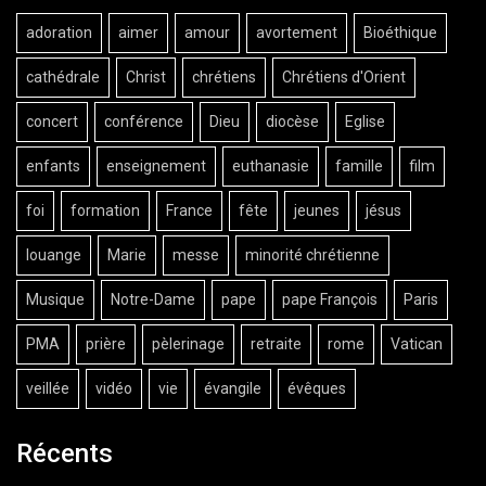
adoration
aimer
amour
avortement
Bioéthique
cathédrale
Christ
chrétiens
Chrétiens d'Orient
concert
conférence
Dieu
diocèse
Eglise
enfants
enseignement
euthanasie
famille
film
foi
formation
France
fête
jeunes
jésus
louange
Marie
messe
minorité chrétienne
Musique
Notre-Dame
pape
pape François
Paris
PMA
prière
pèlerinage
retraite
rome
Vatican
veillée
vidéo
vie
évangile
évêques
Récents