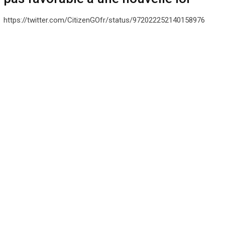
https://twitter.com/CitizenGOfr/status/972022252140158976