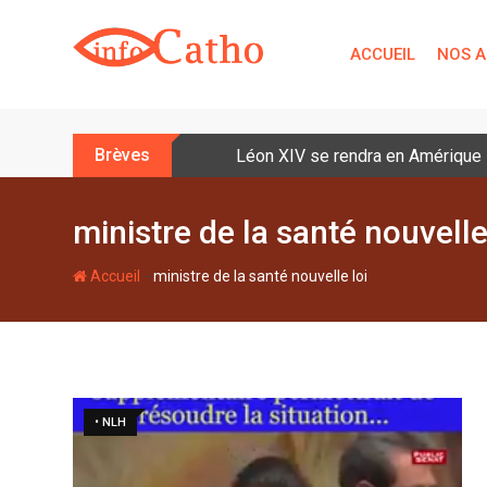
S
k
ACCUEIL
NOS A
i
p
t
o
Brèves
Léon XIV se rendra en Amérique la
c
o
n
ministre de la santé nouvelle
t
e
-
Accueil
ministre de la santé nouvelle loi
n
t
• NLH