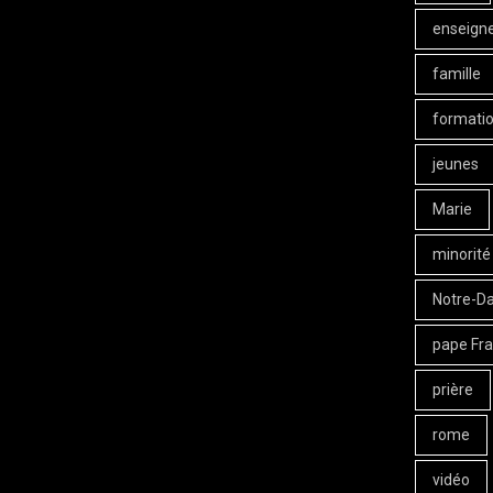
enseign
famille
formati
jeunes
Marie
minorité
Notre-D
pape Fra
prière
rome
vidéo