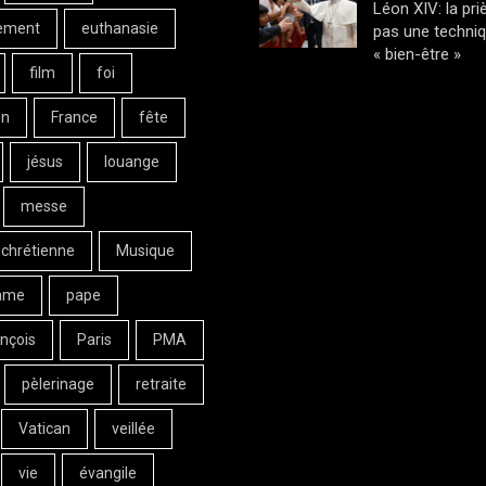
Léon XIV: la pri
ement
euthanasie
pas une techni
« bien-être »
film
foi
on
France
fête
jésus
louange
messe
 chrétienne
Musique
ame
pape
nçois
Paris
PMA
pèlerinage
retraite
Vatican
veillée
vie
évangile