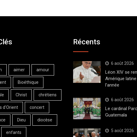
Clés
Récents
6 août 2026
n
aimer
amour
Léon XIV se ren
Amérique latine 
ent
Bioéthique
l’année
le
Christ
chrétiens
6 août 2026
s d'Orient
concert
Le cardinal Paro
Guatemala
nce
Dieu
diocèse
5 août 2026
enfants