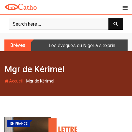
S
k
i
p
t
o
Brèves
Les évêques du Nigeria s’expriment sur 
c
o
n
Mgr de Kérimel
t
e
-
n
Accueil
Mgr de Kérimel
t
EN FRANCE