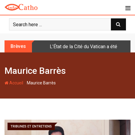
S
k
i
p
t
o
Brèves
L’État de la Cité du Vatican a été doté d
c
o
n
Maurice Barrès
t
e
-
n
Accueil
Maurice Barrès
t
TRIBUNES ET ENTRETIENS