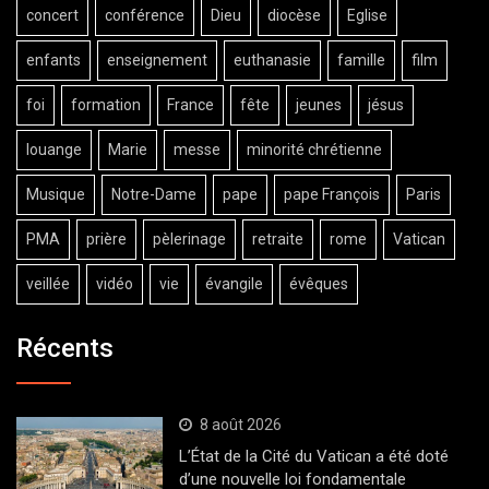
concert
conférence
Dieu
diocèse
Eglise
enfants
enseignement
euthanasie
famille
film
foi
formation
France
fête
jeunes
jésus
louange
Marie
messe
minorité chrétienne
Musique
Notre-Dame
pape
pape François
Paris
PMA
prière
pèlerinage
retraite
rome
Vatican
veillée
vidéo
vie
évangile
évêques
Récents
8 août 2026
L’État de la Cité du Vatican a été doté
d’une nouvelle loi fondamentale