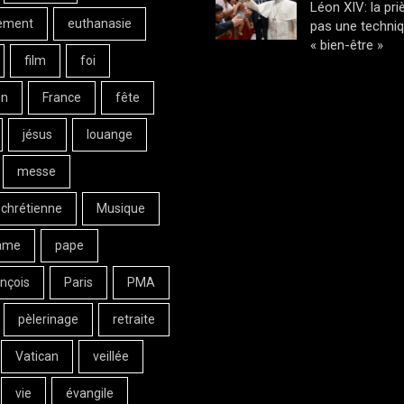
Léon XIV: la pri
ement
euthanasie
pas une techni
« bien-être »
film
foi
on
France
fête
jésus
louange
messe
 chrétienne
Musique
ame
pape
nçois
Paris
PMA
pèlerinage
retraite
Vatican
veillée
vie
évangile