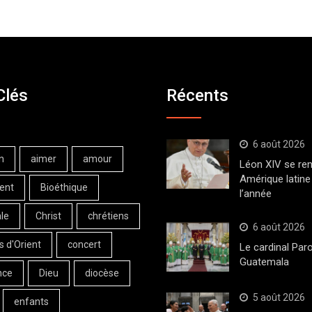
Clés
Récents
6 août 2026
n
aimer
amour
Léon XIV se ren
Amérique latine 
ent
Bioéthique
l’année
le
Christ
chrétiens
6 août 2026
s d'Orient
concert
Le cardinal Paro
Guatemala
nce
Dieu
diocèse
5 août 2026
enfants