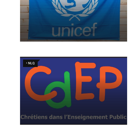
• NLQ