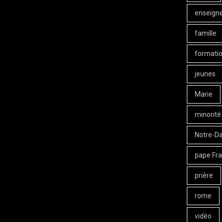
enseign
famille
formati
jeunes
Marie
minorité
Notre-D
pape Fra
prière
rome
vidéo