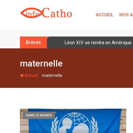
S
k
ACCUEIL
NOS A
i
p
t
o
Brèves
Léon XIV se rendra en Amérique la
c
o
n
maternelle
t
e
-
Accueil
maternelle
n
t
DANS LE MONDE