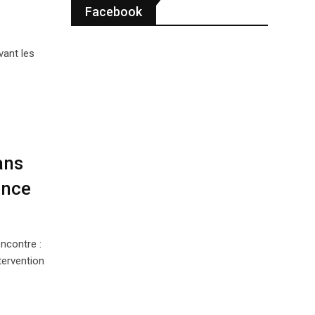
Facebook
vant les
ans
ence
ncontre :
tervention