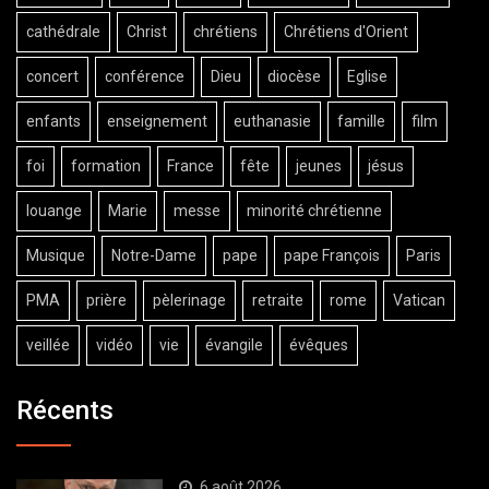
cathédrale
Christ
chrétiens
Chrétiens d'Orient
concert
conférence
Dieu
diocèse
Eglise
enfants
enseignement
euthanasie
famille
film
foi
formation
France
fête
jeunes
jésus
louange
Marie
messe
minorité chrétienne
Musique
Notre-Dame
pape
pape François
Paris
PMA
prière
pèlerinage
retraite
rome
Vatican
veillée
vidéo
vie
évangile
évêques
Récents
6 août 2026