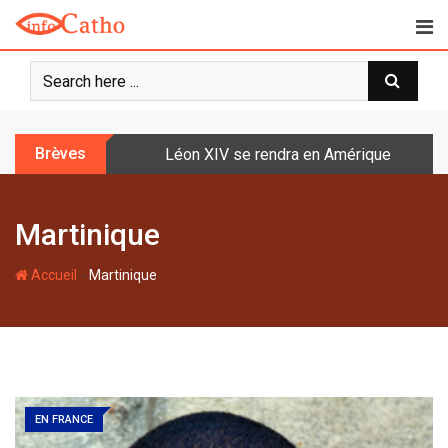
S
k
i
p
t
o
Brèves
Léon XIV se rendra en Amérique latine à l
c
o
n
Martinique
t
e
-
n
Accueil
Martinique
t
EN FRANCE