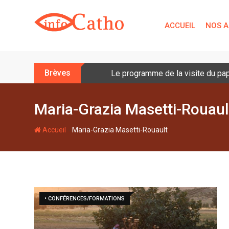
S
k
ACCUEIL
NOS A
i
p
t
o
Brèves
Le programme de la visite du pa
c
o
n
Maria-Grazia Masetti-Rouaul
t
e
-
Accueil
Maria-Grazia Masetti-Rouault
n
t
• CONFÉRENCES/FORMATIONS