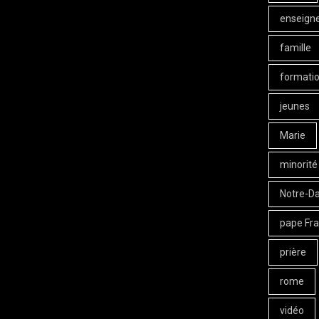
enseign
famille
formati
jeunes
Marie
minorité
Notre-D
pape Fra
prière
rome
vidéo