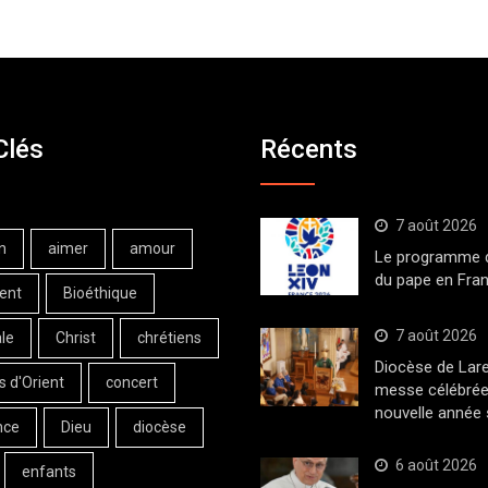
Clés
Récents
7 août 2026
n
aimer
amour
Le programme de
du pape en Fran
ent
Bioéthique
7 août 2026
le
Christ
chrétiens
Diocèse de Lar
s d'Orient
concert
messe célébrée
nouvelle année 
nce
Dieu
diocèse
6 août 2026
enfants