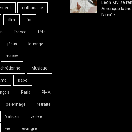
Léon XIV se ren
ement
euthanasie
Amérique latine 
l’année
film
foi
on
France
fête
jésus
louange
messe
 chrétienne
Musique
ame
pape
nçois
Paris
PMA
pèlerinage
retraite
Vatican
veillée
vie
évangile