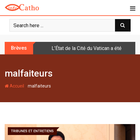
S
k
i
p
t
o
Brèves
L’État de la Cité du Vatican a été doté d
c
o
n
malfaiteurs
t
e
-
n
Accueil
malfaiteurs
t
TRIBUNES ET ENTRETIENS