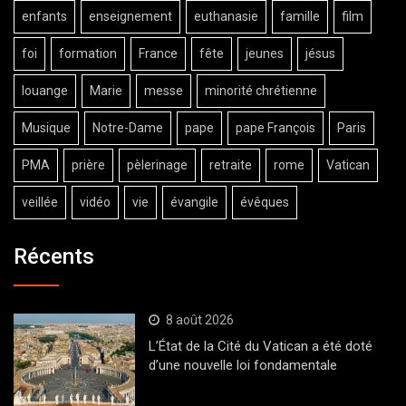
enfants
enseignement
euthanasie
famille
film
foi
formation
France
fête
jeunes
jésus
louange
Marie
messe
minorité chrétienne
Musique
Notre-Dame
pape
pape François
Paris
PMA
prière
pèlerinage
retraite
rome
Vatican
veillée
vidéo
vie
évangile
évêques
Récents
8 août 2026
L’État de la Cité du Vatican a été doté
d’une nouvelle loi fondamentale