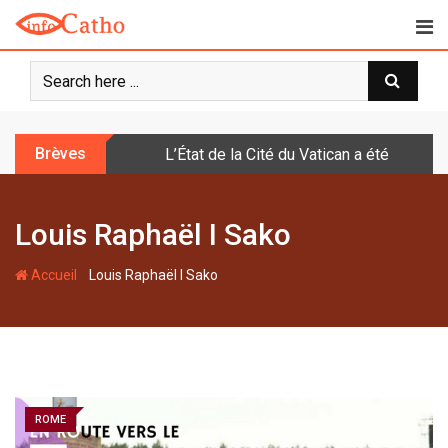
S
k
i
p
t
o
Brèves
L’État de la Cité du Vatican a été doté d
c
o
n
Louis Raphaël I Sako
t
e
-
n
Accueil
Louis Raphaël I Sako
t
ROME