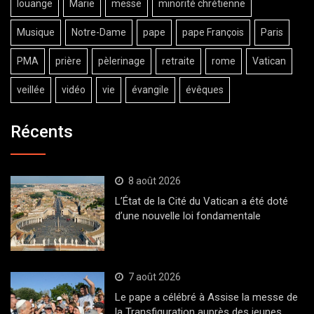
louange
Marie
messe
minorité chrétienne
Musique
Notre-Dame
pape
pape François
Paris
PMA
prière
pèlerinage
retraite
rome
Vatican
veillée
vidéo
vie
évangile
évêques
Récents
8 août 2026
L’État de la Cité du Vatican a été doté
d’une nouvelle loi fondamentale
7 août 2026
Le pape a célébré à Assise la messe de
la Transfiguration auprès des jeunes