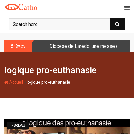
S
k
i
p
t
o
Brèves
Diocèse de Laredo: une messe célébrée 
c
o
n
logique pro-euthanasie
t
e
-
n
Accueil
logique pro-euthanasie
t
•• BRÈVES