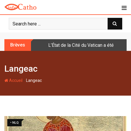
S
k
i
p
t
o
Brèves
L’État de la Cité du Vatican a été doté d
c
o
n
Langeac
t
e
-
n
Accueil
Langeac
t
• NLQ