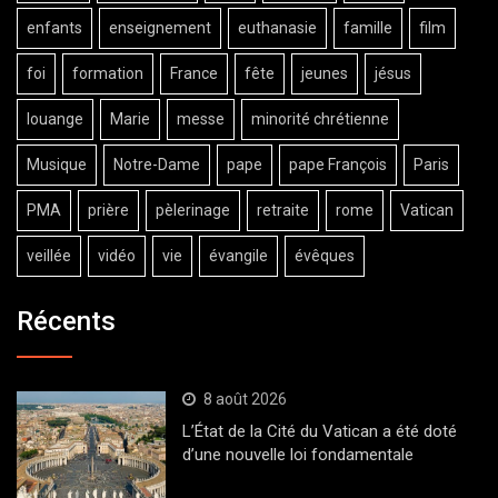
enfants
enseignement
euthanasie
famille
film
foi
formation
France
fête
jeunes
jésus
louange
Marie
messe
minorité chrétienne
Musique
Notre-Dame
pape
pape François
Paris
PMA
prière
pèlerinage
retraite
rome
Vatican
veillée
vidéo
vie
évangile
évêques
Récents
8 août 2026
L’État de la Cité du Vatican a été doté
d’une nouvelle loi fondamentale