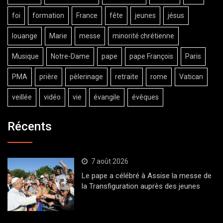
foi
formation
France
fête
jeunes
jésus
louange
Marie
messe
minorité chrétienne
Musique
Notre-Dame
pape
pape François
Paris
PMA
prière
pèlerinage
retraite
rome
Vatican
veillée
vidéo
vie
évangile
évêques
Récents
7 août 2026
Le pape a célébré à Assise la messe de
la Transfiguration auprès des jeunes