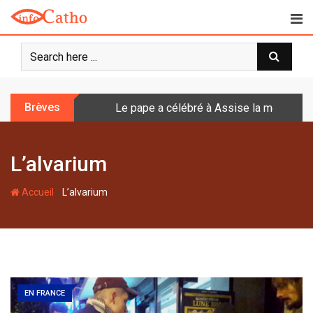
S
k
i
p
t
o
Brèves
Le pape a célébré à Assise la messe de 
c
o
n
L’alvarium
t
e
-
n
Accueil
L’alvarium
t
EN FRANCE