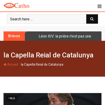
S
k
i
p
t
o
Brèves
Léon XIV: la prière n’est pas une techniq
c
o
n
la Capella Reial de Catalunya
t
e
-
n
Accueil
la Capella Reial de Catalunya
t
• NLQ