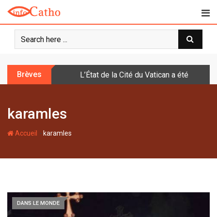
S
k
i
p
t
o
Brèves
L’État de la Cité du Vatican a été doté d
c
o
n
karamles
t
e
-
n
Accueil
karamles
t
DANS LE MONDE