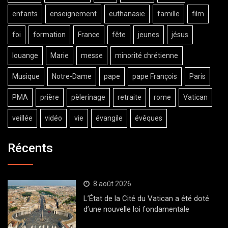
enfants
enseignement
euthanasie
famille
film
foi
formation
France
fête
jeunes
jésus
louange
Marie
messe
minorité chrétienne
Musique
Notre-Dame
pape
pape François
Paris
PMA
prière
pèlerinage
retraite
rome
Vatican
veillée
vidéo
vie
évangile
évêques
Récents
8 août 2026
L’État de la Cité du Vatican a été doté
d’une nouvelle loi fondamentale