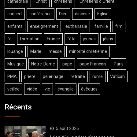
cathédrale
Christ
chrétiens
Chrétiens d'Orient
concert
conférence
Dieu
diocèse
Eglise
enfants
enseignement
euthanasie
famille
film
foi
formation
France
fête
jeunes
jésus
louange
Marie
messe
minorité chrétienne
Musique
Notre-Dame
pape
pape François
Paris
PMA
prière
pèlerinage
retraite
rome
Vatican
veillée
vidéo
vie
évangile
évêques
Récents
5 août 2026