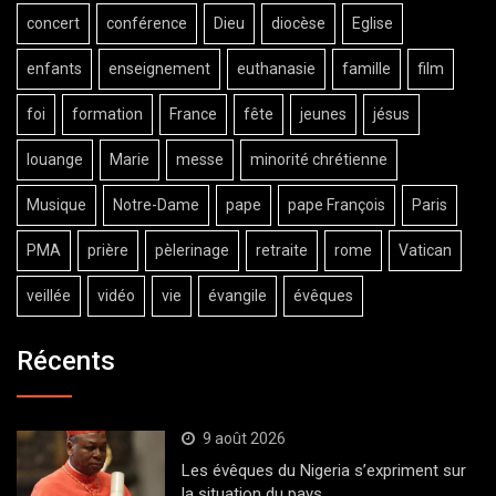
concert
conférence
Dieu
diocèse
Eglise
enfants
enseignement
euthanasie
famille
film
foi
formation
France
fête
jeunes
jésus
louange
Marie
messe
minorité chrétienne
Musique
Notre-Dame
pape
pape François
Paris
PMA
prière
pèlerinage
retraite
rome
Vatican
veillée
vidéo
vie
évangile
évêques
Récents
9 août 2026
Les évêques du Nigeria s’expriment sur
la situation du pays