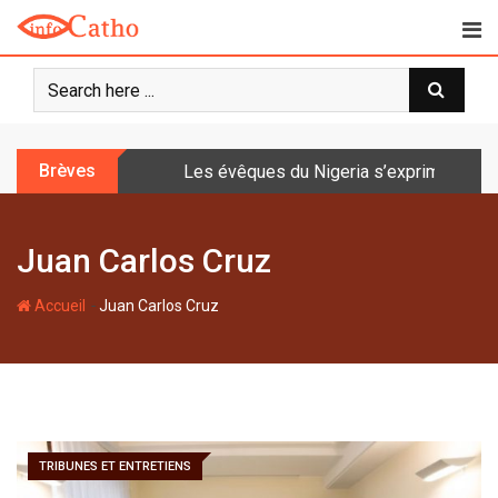
S
k
i
p
t
o
Brèves
Les évêques du Nigeria s’expriment sur 
c
o
n
Juan Carlos Cruz
t
e
-
n
Accueil
Juan Carlos Cruz
t
TRIBUNES ET ENTRETIENS