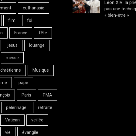
Léon XIV: la pri
ement
euthanasie
pas une techni
« bien-être »
film
foi
on
France
fête
jésus
louange
messe
 chrétienne
Musique
ame
pape
nçois
Paris
PMA
pèlerinage
retraite
Vatican
veillée
vie
évangile