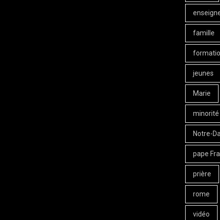
enseign
famille
formati
jeunes
Marie
minorité
Notre-D
pape Fra
prière
rome
vidéo