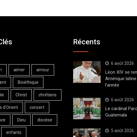
Clés
Récents
6 août 2026
n
aimer
amour
Léon XIV se ren
Amérique latine 
ent
Bioéthique
l’année
le
Christ
chrétiens
6 août 2026
s d'Orient
concert
Le cardinal Paro
Guatemala
nce
Dieu
diocèse
5 août 2026
enfants