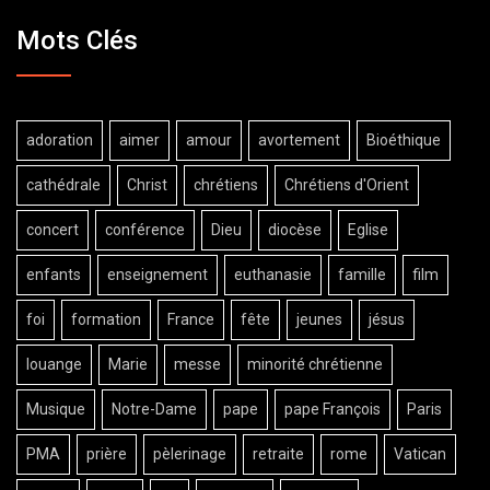
Mots Clés
adoration
aimer
amour
avortement
Bioéthique
cathédrale
Christ
chrétiens
Chrétiens d'Orient
concert
conférence
Dieu
diocèse
Eglise
enfants
enseignement
euthanasie
famille
film
foi
formation
France
fête
jeunes
jésus
louange
Marie
messe
minorité chrétienne
Musique
Notre-Dame
pape
pape François
Paris
PMA
prière
pèlerinage
retraite
rome
Vatican