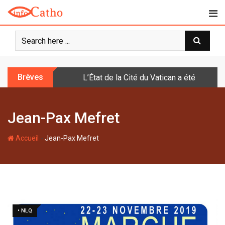
S
k
i
p
t
o
Brèves
L’État de la Cité du Vatican a été doté d
c
o
n
Jean-Pax Mefret
t
e
-
n
Accueil
Jean-Pax Mefret
t
• NLQ