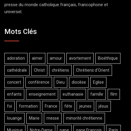
presse du monde catholique français, francophone et
universel.
Mots Clés
adoration
aimer
amour
avortement
Bioéthique
cathédrale
Christ
chrétiens
Chrétiens d'Orient
concert
conférence
Dieu
diocèse
Eglise
enfants
enseignement
euthanasie
famille
film
foi
formation
France
fête
jeunes
jésus
louange
Marie
messe
minorité chrétienne
Musique
Notre-Dame
pape
pape François
Paris