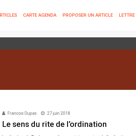
RTICLES
CARTE AGENDA
PROPOSER UN ARTICLE
LETTRE
 technique de « bien-être »
Francois Dupas
27 juin 2018
Le sens du rite de l’ordination