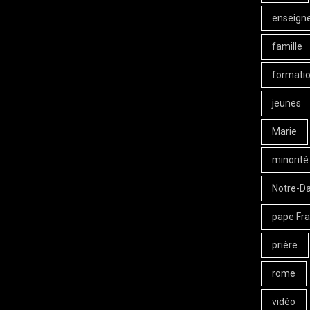
enseign
famille
formati
jeunes
Marie
minorité
Notre-D
pape Fra
prière
rome
vidéo