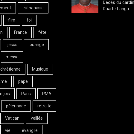
Décès du cardin
ement
euthanasie
Duarte Langa
film
foi
on
France
fête
jésus
louange
messe
 chrétienne
Musique
ame
pape
nçois
Paris
PMA
pèlerinage
retraite
Vatican
veillée
vie
évangile