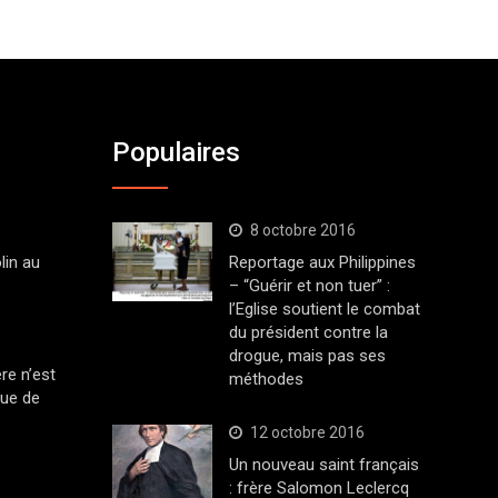
Populaires
8 octobre 2016
lin au
Reportage aux Philippines
– “Guérir et non tuer” :
l’Eglise soutient le combat
du président contre la
drogue, mais pas ses
ère n’est
méthodes
que de
12 octobre 2016
Un nouveau saint français
: frère Salomon Leclercq