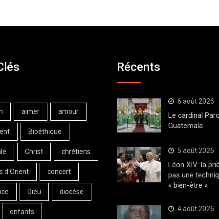
Clés
Récents
6 août 2026
n
aimer
amour
Le cardinal Paro
Guatemala
ent
Bioéthique
5 août 2026
le
Christ
chrétiens
Léon XIV: la pri
s d'Orient
concert
pas une techni
« bien-être »
nce
Dieu
diocèse
4 août 2026
enfants